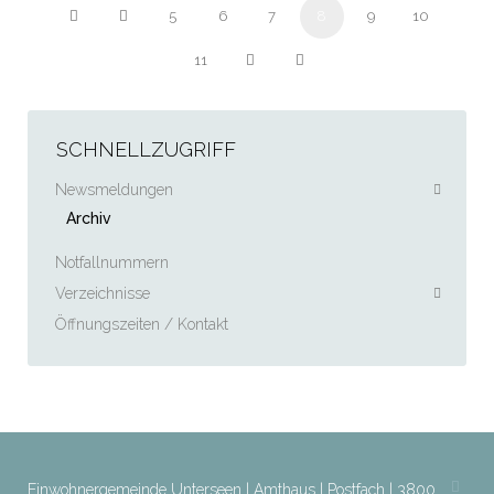
5
6
7
8
9
10
11
SCHNELLZUGRIFF
Newsmeldungen
Archiv
Notfallnummern
Verzeichnisse
Öffnungszeiten / Kontakt
Einwohnergemeinde Unterseen | Amthaus | Postfach | 3800