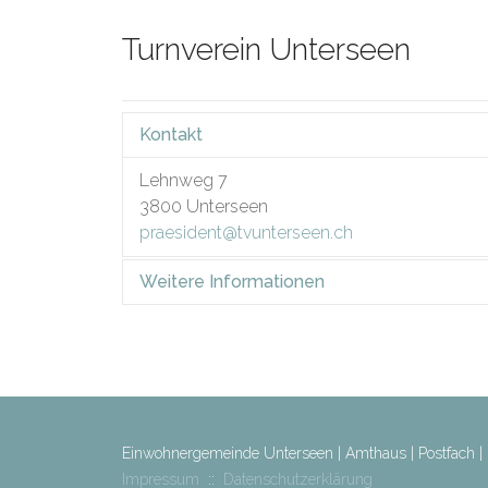
Turnverein Unterseen
Kontakt
Lehnweg 7
3800
Unterseen
praesident@tvunterseen.ch
Weitere Informationen
Geschäftsführer: Xander Kübli
Einwohnergemeinde Unterseen | Amthaus | Postfach 
Impressum
::
Datenschutzerklärung