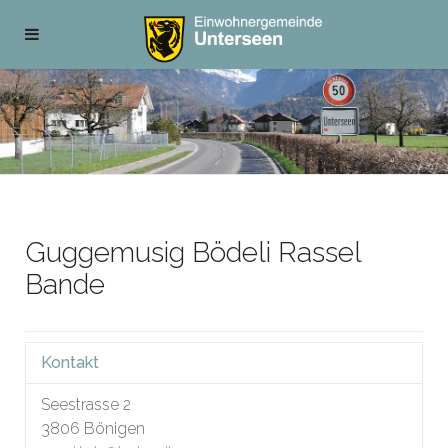
Guggemusig Bödeli Rassel
Bande
Kontakt
Seestrasse 2
3806
Bönigen